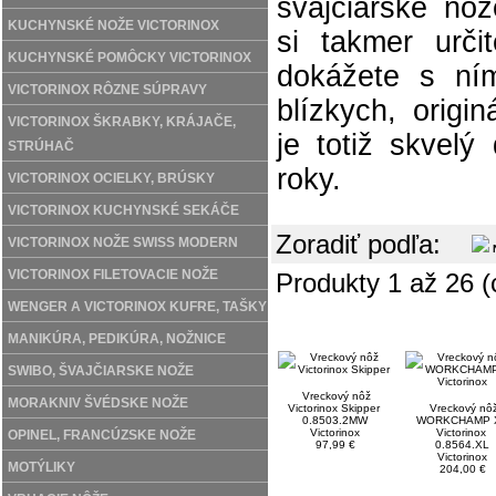
švajčiarske no
KUCHYNSKÉ NOŽE VICTORINOX
si takmer urči
KUCHYNSKÉ POMÔCKY VICTORINOX
dokážete s ním
VICTORINOX RÔZNE SÚPRAVY
blízkych, origi
VICTORINOX ŠKRABKY, KRÁJAČE,
je totiž skvelý
STRÚHAČ
roky.
VICTORINOX OCIELKY, BRÚSKY
VICTORINOX KUCHYNSKÉ SEKÁČE
Zoradiť podľa:
VICTORINOX NOŽE SWISS MODERN
N
VICTORINOX FILETOVACIE NOŽE
Produkty 1 až 26 (
WENGER A VICTORINOX KUFRE, TAŠKY
MANIKÚRA, PEDIKÚRA, NOŽNICE
SWIBO, ŠVAJČIARSKE NOŽE
Vreckový nôž
MORAKNIV ŠVÉDSKE NOŽE
Victorinox Skipper
Vreckový nô
0.8503.2MW
WORKCHAMP 
Victorinox
Victorinox
OPINEL, FRANCÚZSKE NOŽE
97,99 €
0.8564.XL
Victorinox
MOTÝLIKY
204,00 €