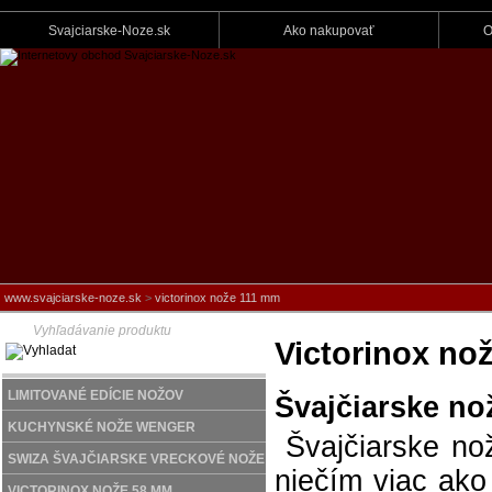
Svajciarske-Noze.sk
Ako nakupovať
O
www.svajciarske-noze.sk
>
victorinox nože 111 mm
Victorinox no
LIMITOVANÉ EDÍCIE NOŽOV
Švajčiarske no
KUCHYNSKÉ NOŽE WENGER
Švajčiarske nož
SWIZA ŠVAJČIARSKE VRECKOVÉ NOŽE
niečím viac ak
VICTORINOX NOŽE 58 MM