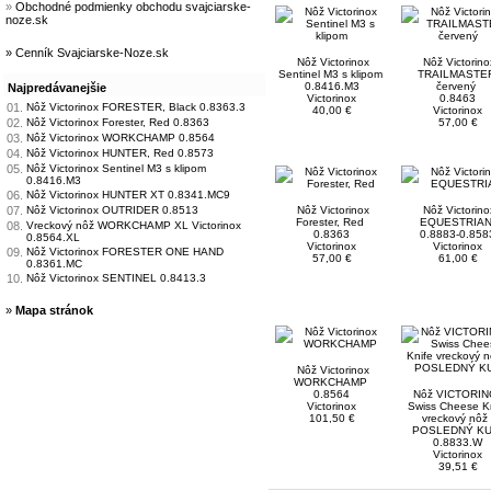
»
Obchodné podmienky obchodu svajciarske-
noze.sk
» Cenník Svajciarske-Noze.sk
Nôž Victorinox
Nôž Victorino
Sentinel M3 s klipom
TRAILMASTE
0.8416.M3
červený
Najpredávanejšie
Victorinox
0.8463
01.
Nôž Victorinox FORESTER, Black 0.8363.3
40,00 €
Victorinox
02.
Nôž Victorinox Forester, Red 0.8363
57,00 €
03.
Nôž Victorinox WORKCHAMP 0.8564
04.
Nôž Victorinox HUNTER, Red 0.8573
05.
Nôž Victorinox Sentinel M3 s klipom
0.8416.M3
06.
Nôž Victorinox HUNTER XT 0.8341.MC9
07.
Nôž Victorinox OUTRIDER 0.8513
Nôž Victorinox
Nôž Victorino
Forester, Red
EQUESTRIA
08.
Vreckový nôž WORKCHAMP XL Victorinox
0.8363
0.8883-0.85
0.8564.XL
Victorinox
Victorinox
09.
Nôž Victorinox FORESTER ONE HAND
57,00 €
61,00 €
0.8361.MC
10.
Nôž Victorinox SENTINEL 0.8413.3
»
Mapa stránok
Nôž Victorinox
WORKCHAMP
0.8564
Nôž VICTORI
Victorinox
Swiss Cheese K
101,50 €
vreckový nôž 
POSLEDNÝ K
0.8833.W
Victorinox
39,51 €