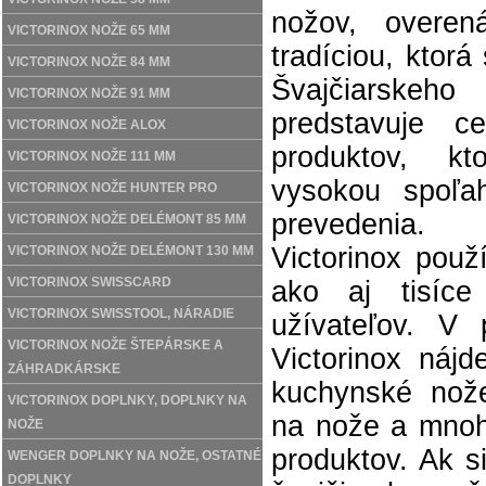
nožov, overe
VICTORINOX NOŽE 65 MM
tradíciou, ktor
VICTORINOX NOŽE 84 MM
Švajčiarskeh
VICTORINOX NOŽE 91 MM
predstavuje c
VICTORINOX NOŽE ALOX
produktov, k
VICTORINOX NOŽE 111 MM
vysokou spoľah
VICTORINOX NOŽE HUNTER PRO
prevedenia.
VICTORINOX NOŽE DELÉMONT 85 MM
Victorinox pou
VICTORINOX NOŽE DELÉMONT 130 MM
VICTORINOX SWISSCARD
ako aj tisíce
VICTORINOX SWISSTOOL, NÁRADIE
užívateľov. V p
VICTORINOX NOŽE ŠTEPÁRSKE A
Victorinox nájd
ZÁHRADKÁRSKE
kuchynské nože
VICTORINOX DOPLNKY, DOPLNKY NA
na nože a mnoh
NOŽE
produktov. Ak si
WENGER DOPLNKY NA NOŽE, OSTATNÉ
DOPLNKY