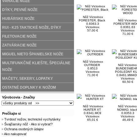
VRHACIE NÔŽE
DÝKY, PEVNÉ NOŽE
Nôž Victorinox
HUBÁRSKE NOŽE
FORESTER, Black
Nôž Victorino
0.8363.3
FORESTER WO
RUI - K25 TAKTICKÉ NOŽE, DÝKY
Victorinox
0.8361.63
57,00 €
Victorinox
71,00 €
FILETOVACIE NOŽE
ZATVÁRACIE NOŽE
MIGUEL NIETO ŠPANIELSKE NOŽE
Nôž Victorinox
MULTIFUNKČNÉ KLIEŠTE, ŠPECIÁLNE
OUTRIDER
Nôž Victorino
0.8513
BUNDESWEHR
NOŽE
Victorinox
POSLEDNÝ K
71,00 €
0.8461.MW4
MAČETY, SEKERY, LOPATKY
Victorinox
60,50 €
OSTATNÉ DOPLNKY K NOŽOM
Výrobcovia - Značky
Nôž Victorinox
Nôž Victorino
HUNTER XT
NOMAD, blac
0.8341.MC9
0.8353.3
Prečítajte si
Victorinox
Victorinox
»
Tvrdosť nožov, technické vychytávky
65,01 €
46,49 €
»
Švajčiarsky nôž - Ako si vybrať?
»
Ochrana osobných údajov
»
Ako nakupovať