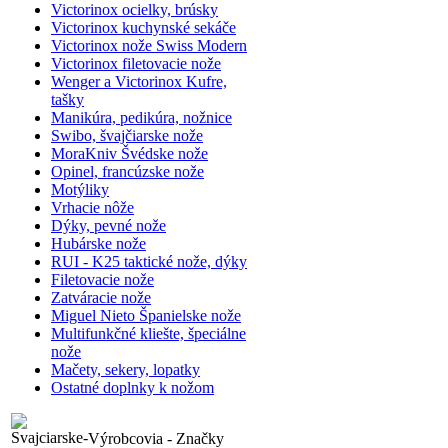
Victorinox ocielky, brúsky
Victorinox kuchynské sekáče
Victorinox nože Swiss Modern
Victorinox filetovacie nože
Wenger a Victorinox Kufre,
tašky
Manikúra, pedikúra, nožnice
Swibo, švajčiarske nože
MoraKniv Švédske nože
Opinel, francúzske nože
Motýliky
Vrhacie nôže
Dýky, pevné nože
Hubárske nože
RUI - K25 taktické nože, dýky
Filetovacie nože
Zatváracie nože
Miguel Nieto Španielske nože
Multifunkčné kliešte, špeciálne
nože
Mačety, sekery, lopatky
Ostatné doplnky k nožom
Výrobcovia - Značky