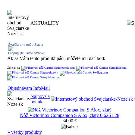
AKTUALITY
Švajčiarske nože Slávia
Propagujte i svojí stránku
Ak sa Vám tento produkt páči, môžete mu dať bod:
Zdielať na:
Objednávam InfoMail
Najnovšia
ponuka
Nôž Victorinox Companion S Alox, zlatý 0.6261.28
34,00 €
» všetky produkty