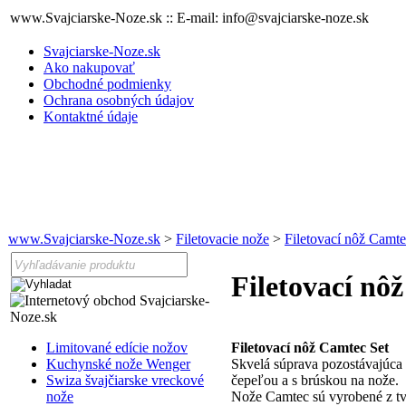
www.Svajciarske-Noze.sk :: E-mail: info@svajciarske-noze.sk
Svajciarske-Noze.sk
Ako nakupovať
Obchodné podmienky
Ochrana osobných údajov
Kontaktné údaje
www.Svajciarske-Noze.sk
>
Filetovacie nože
>
Filetovací nôž Camte
Filetovací nô
Limitované edície nožov
Filetovací nôž Camtec Set
Kuchynské nože Wenger
Skvelá súprava pozostávajúca 
Swiza švajčiarske vreckové
čepeľou a s brúskou na nože.
nože
Nože Camtec sú vyrobené z tvr