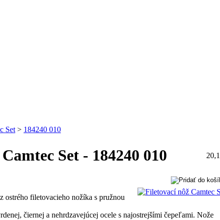
c Set
>
184240 010
ž Camtec Set - 184240 010
20,1
z ostrého filetovacieho nožíka s pružnou
denej, čiernej a nehrdzavejúcej ocele s najostrejšími čepeľami. Nože