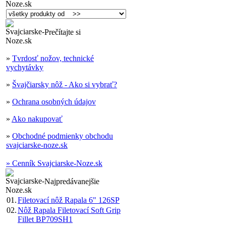
Prečítajte si
»
Tvrdosť nožov, technické
vychytávky
»
Švajčiarsky nôž - Ako si vybrať?
»
Ochrana osobných údajov
»
Ako nakupovať
»
Obchodné podmienky obchodu
svajciarske-noze.sk
» Cenník Svajciarske-Noze.sk
Najpredávanejšie
01.
Filetovací nôž Rapala 6" 126SP
02.
Nôž Rapala Filetovací Soft Grip
Fillet BP709SH1