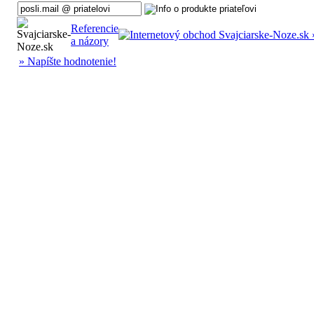
Referencie
a názory
» Napíšte hodnotenie!