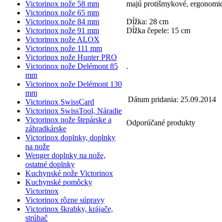
Victorinox nože 58 mm
majú protišmykové, ergonomic
Victorinox nože 65 mm
Victorinox nože 84 mm
Dĺžka: 28 cm
Victorinox nože 91 mm
Dĺžka čepele: 15 cm
Victorinox nože ALOX
Victorinox nože 111 mm
Victorinox nože Hunter PRO
Victorinox nože Delémont 85
.
mm
Victorinox nože Delémont 130
mm
Dátum pridania: 25.09.2014
Victorinox SwissCard
Victorinox SwissTool, Náradie
Victorinox nože štepárske a
Odporúčané produkty
záhradkárske
Victorinox doplnky, doplnky
na nože
Wenger doplnky na nože,
ostatné doplnky
Kuchynské nože Victorinox
Kuchynské pomôcky
Victorinox
Victorinox rôzne súpravy
Victorinox škrabky, krájače,
strúhač