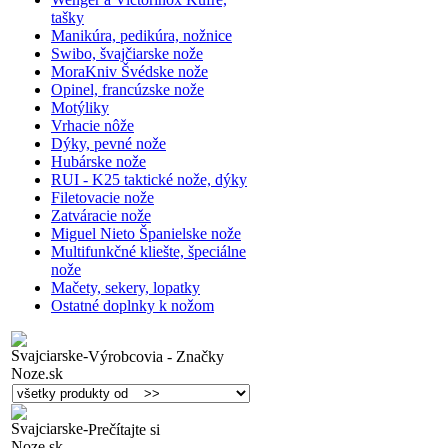
tašky
Manikúra, pedikúra, nožnice
Swibo, švajčiarske nože
MoraKniv Švédske nože
Opinel, francúzske nože
Motýliky
Vrhacie nôže
Dýky, pevné nože
Hubárske nože
RUI - K25 taktické nože, dýky
Filetovacie nože
Zatváracie nože
Miguel Nieto Španielske nože
Multifunkčné kliešte, špeciálne
nože
Mačety, sekery, lopatky
Ostatné doplnky k nožom
Výrobcovia - Značky
Prečítajte si