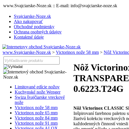
www.Svajciarske-Noze.sk :: E-mail: info@svajciarske-noze.sk
Svajciarske-Noze.sk
Ako nakupovať
Obchodné podmienky
Ochrana osobných údajov
Kontaktné údaje
www.Svajciarske-Noze.sk
>
Victorinox nože 58 mm
>
Nôž Victori
Nôž Victorin
TRANSPARENT
0.6223.T24G
Limitované edície nožov
Kuchynské nože Wenger
Swiza švajčiarske vreckové
nože
Victorinox nože 58 mm
Nôž Victorinox CLASSI
Victorinox nože 65 mm
Inšpirovaní farebnou paletou s
Victorinox nože 84 mm
žiarivú kolekciu vreckových n
Victorinox nože 91 mm
každodenných činností vniesli
Victorinox nože ALOX
silu zmeniť náladu a ovplyvni