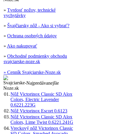
»
Tvrdosť nožov, technické
vychytávky
»
Švajčiarsky nôž - Ako si vybrať?
»
Ochrana osobných údajov
»
Ako nakupovať
»
Obchodné podmienky obchodu
svajciarske-noze.sk
» Cenník Svajciarske-Noze.sk
Najpredávanejšie
01.
Nôž Victorinox Classic SD Alox
Colors, Electric Lavender
0.6221.223G
02.
Nôž Victorinox Escort 0.6123
03.
Nôž Victorinox Classic SD Alox
Colors, Lime Twist 0.6221.241G
04.
Vreckový nôž Victorinox Classic
SD Colors, Smashed Avocado