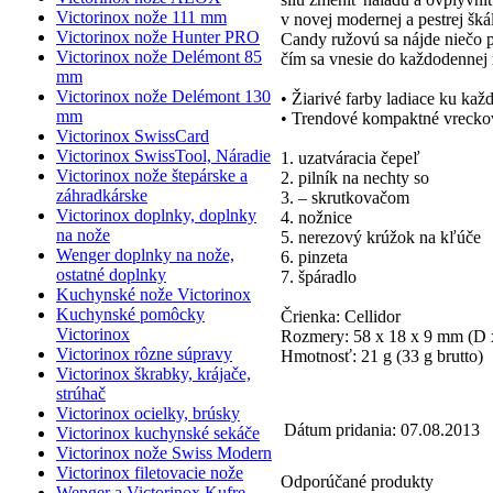
Victorinox nože 111 mm
v novej modernej a pestrej šk
Victorinox nože Hunter PRO
Candy ružovú sa nájde niečo p
Victorinox nože Delémont 85
čím sa vnesie do každodennej 
mm
Victorinox nože Delémont 130
• Žiarivé farby ladiace ku ka
mm
• Trendové kompaktné vrecko
Victorinox SwissCard
Victorinox SwissTool, Náradie
1. uzatváracia čepeľ
Victorinox nože štepárske a
2. pilník na nechty so
záhradkárske
3. – skrutkovačom
Victorinox doplnky, doplnky
4. nožnice
na nože
5. nerezový krúžok na kľúče
Wenger doplnky na nože,
6. pinzeta
ostatné doplnky
7. špáradlo
Kuchynské nože Victorinox
Kuchynské pomôcky
Črienka: Cellidor
Victorinox
Rozmery: 58 x 18 x 9 mm (D 
Victorinox rôzne súpravy
Hmotnosť: 21 g (33 g brutto)
Victorinox škrabky, krájače,
strúhač
Victorinox ocielky, brúsky
Dátum pridania: 07.08.2013
Victorinox kuchynské sekáče
Victorinox nože Swiss Modern
Victorinox filetovacie nože
Odporúčané produkty
Wenger a Victorinox Kufre,