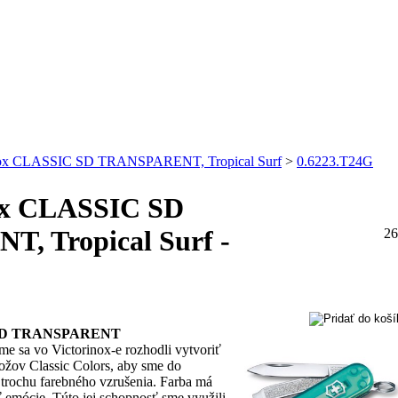
nox CLASSIC SD TRANSPARENT, Tropical Surf
>
0.6223.T24G
ox CLASSIC SD
, Tropical Surf -
26
C SD TRANSPARENT
me sa vo Victorinox-e rozhodli vytvoriť
ožov Classic Colors, aby sme do
 trochu farebného vzrušenia. Farba má
ť emócie. Túto jej schopnosť sme využili