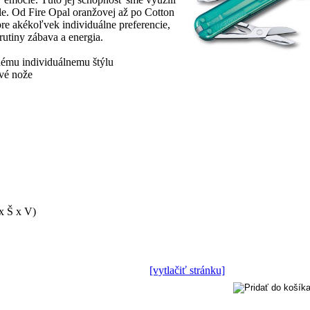
ále. Od Fire Opal oranžovej až po Cotton
re akékoľvek individuálne preferencie,
rutiny zábava a energia.
ždému individuálnemu štýlu
vé nože
x Š x V)
[vytlačiť stránku]