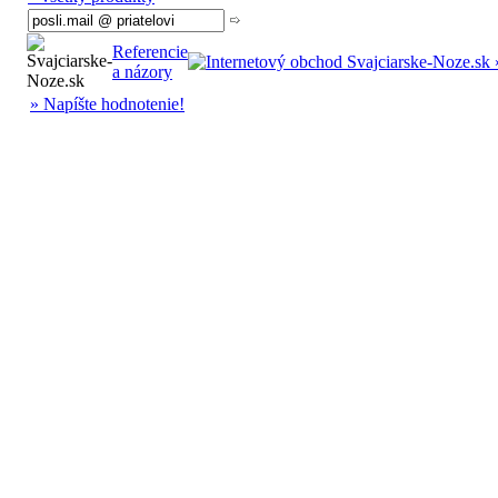
Referencie
a názory
» Napíšte hodnotenie!