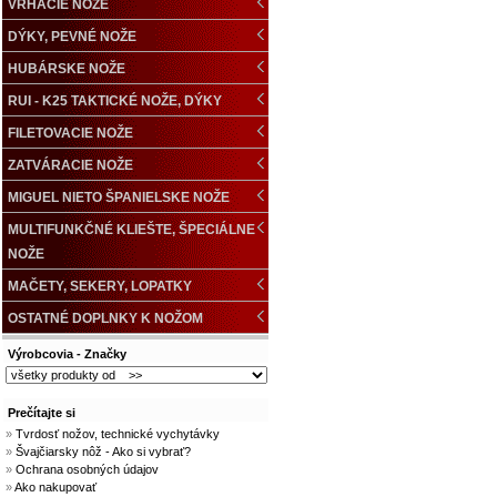
VRHACIE NÔŽE
DÝKY, PEVNÉ NOŽE
HUBÁRSKE NOŽE
RUI - K25 TAKTICKÉ NOŽE, DÝKY
FILETOVACIE NOŽE
ZATVÁRACIE NOŽE
MIGUEL NIETO ŠPANIELSKE NOŽE
MULTIFUNKČNÉ KLIEŠTE, ŠPECIÁLNE
NOŽE
MAČETY, SEKERY, LOPATKY
OSTATNÉ DOPLNKY K NOŽOM
Výrobcovia - Značky
Prečítajte si
»
Tvrdosť nožov, technické vychytávky
»
Švajčiarsky nôž - Ako si vybrať?
»
Ochrana osobných údajov
»
Ako nakupovať