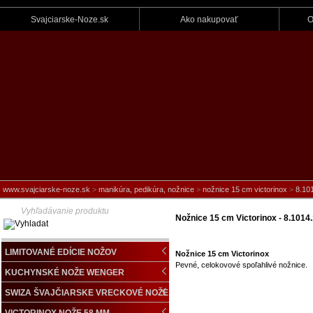
Svajciarske-Noze.sk
Ako nakupovať
O
www.svajciarske-noze.sk
>
manikúra, pedikúra, nožnice
>
nožnice 15 cm victorinox
>
8.10
Nožnice 15 cm Victorinox - 8.1014
LIMITOVANÉ EDÍCIE NOŽOV
Nožnice 15 cm Victorinox
Pevné, celokovové spoľahlivé nožnice.
KUCHYNSKÉ NOŽE WENGER
SWIZA ŠVAJČIARSKE VRECKOVÉ NOŽE