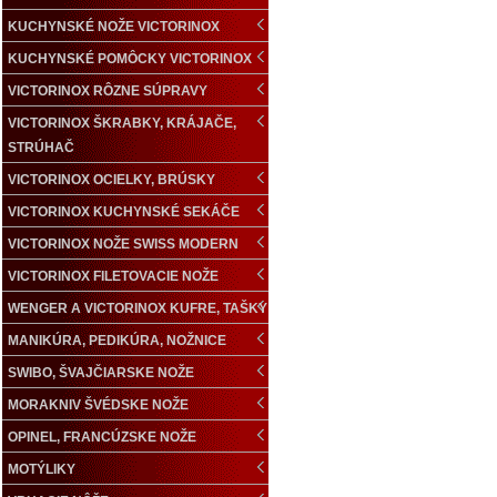
KUCHYNSKÉ NOŽE VICTORINOX
KUCHYNSKÉ POMÔCKY VICTORINOX
VICTORINOX RÔZNE SÚPRAVY
VICTORINOX ŠKRABKY, KRÁJAČE,
STRÚHAČ
VICTORINOX OCIELKY, BRÚSKY
VICTORINOX KUCHYNSKÉ SEKÁČE
VICTORINOX NOŽE SWISS MODERN
VICTORINOX FILETOVACIE NOŽE
WENGER A VICTORINOX KUFRE, TAŠKY
MANIKÚRA, PEDIKÚRA, NOŽNICE
SWIBO, ŠVAJČIARSKE NOŽE
MORAKNIV ŠVÉDSKE NOŽE
OPINEL, FRANCÚZSKE NOŽE
MOTÝLIKY