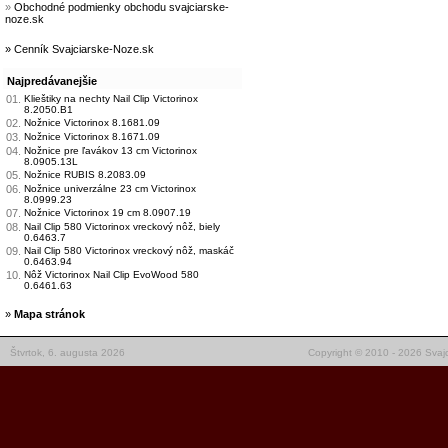
»
Obchodné podmienky obchodu svajciarske-
noze.sk
» Cenník Svajciarske-Noze.sk
Najpredávanejšie
01.
Klieštiky na nechty Nail Clip Victorinox
8.2050.B1
02.
Nožnice Victorinox 8.1681.09
03.
Nožnice Victorinox 8.1671.09
04.
Nožnice pre ľavákov 13 cm Victorinox
8.0905.13L
05.
Nožnice RUBIS 8.2083.09
06.
Nožnice univerzálne 23 cm Victorinox
8.0999.23
07.
Nožnice Victorinox 19 cm 8.0907.19
08.
Nail Clip 580 Victorinox vreckový nôž, biely
0.6463.7
09.
Nail Clip 580 Victorinox vreckový nôž, maskáč
0.6463.94
10.
Nôž Victorinox Nail Clip EvoWood 580
0.6461.63
»
Mapa stránok
Štvrtok, 6. augusta 2026
Copyright © 2010 - 2026 Svajc