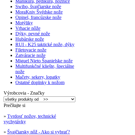
Manikúra, pedikúra, nožnice
Swibo, švajčiarske nože
MoraKniv Švédske nože
Opinel, francúzske nože
Motýliky
Vrhacie nôže
Dýky, pevné nože
Hubárske nože
RUI - K25 taktické nože, dýky
Filetovacie nože
Zatváracie nože
Miguel Nieto Španielske nože
Multifunkčné kliešte, špeciálne
nože
Mačety, sekery, lopatky
Ostatné doplnky k nožom
Výrobcovia - Značky
Prečítajte si
»
Tvrdosť nožov, technické
vychytávky
»
Švajčiarsky nôž - Ako si vybrať?