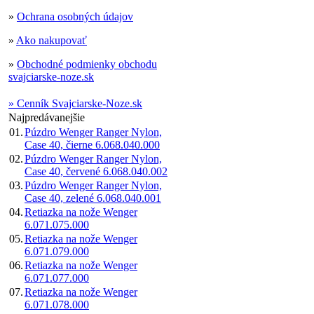
»
Ochrana osobných údajov
»
Ako nakupovať
»
Obchodné podmienky obchodu
svajciarske-noze.sk
» Cenník Svajciarske-Noze.sk
Najpredávanejšie
01.
Púzdro Wenger Ranger Nylon,
Case 40, čierne 6.068.040.000
02.
Púzdro Wenger Ranger Nylon,
Case 40, červené 6.068.040.002
03.
Púzdro Wenger Ranger Nylon,
Case 40, zelené 6.068.040.001
04.
Retiazka na nože Wenger
6.071.075.000
05.
Retiazka na nože Wenger
6.071.079.000
06.
Retiazka na nože Wenger
6.071.077.000
07.
Retiazka na nože Wenger
6.071.078.000