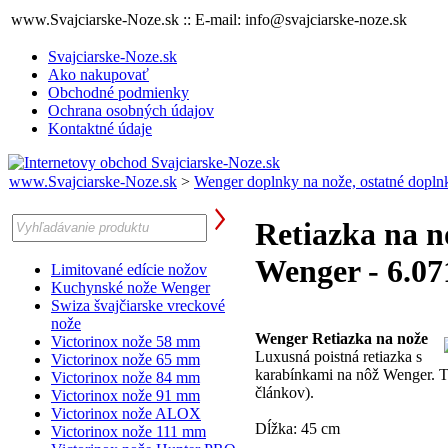
www.Svajciarske-Noze.sk :: E-mail: info@svajciarske-noze.sk
Svajciarske-Noze.sk
Ako nakupovať
Obchodné podmienky
Ochrana osobných údajov
Kontaktné údaje
www.Svajciarske-Noze.sk
>
Wenger doplnky na nože, ostatné dopln
Retiazka na n
Wenger - 6.07
Limitované edície nožov
Kuchynské nože Wenger
Swiza švajčiarske vreckové
nože
Wenger Retiazka na nože
Victorinox nože 58 mm
Luxusná poistná retiazka s
Victorinox nože 65 mm
karabínkami na nôž Wenger. T
Victorinox nože 84 mm
článkov).
Victorinox nože 91 mm
Victorinox nože ALOX
Dĺžka: 45 cm
Victorinox nože 111 mm