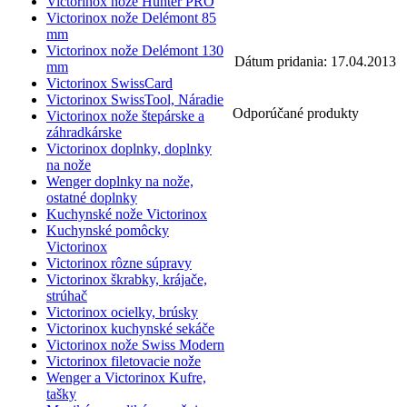
Victorinox nože Hunter PRO
Victorinox nože Delémont 85
mm
Victorinox nože Delémont 130
Dátum pridania: 17.04.2013
mm
Victorinox SwissCard
Victorinox SwissTool, Náradie
Odporúčané produkty
Victorinox nože štepárske a
záhradkárske
Victorinox doplnky, doplnky
na nože
Wenger doplnky na nože,
ostatné doplnky
Kuchynské nože Victorinox
Kuchynské pomôcky
Victorinox
Victorinox rôzne súpravy
Victorinox škrabky, krájače,
strúhač
Victorinox ocielky, brúsky
Victorinox kuchynské sekáče
Victorinox nože Swiss Modern
Victorinox filetovacie nože
Wenger a Victorinox Kufre,
tašky