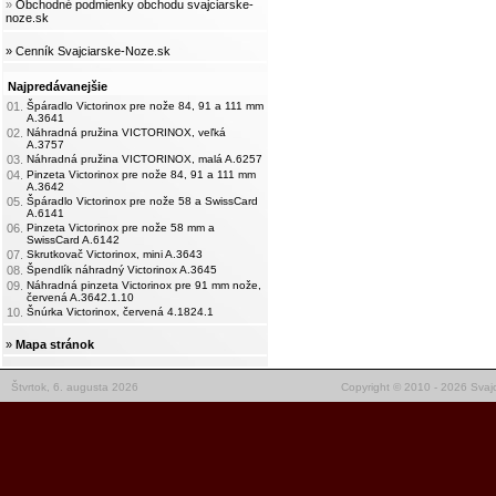
»
Obchodné podmienky obchodu svajciarske-
noze.sk
» Cenník Svajciarske-Noze.sk
Najpredávanejšie
01.
Špáradlo Victorinox pre nože 84, 91 a 111 mm
A.3641
02.
Náhradná pružina VICTORINOX, veľká
A.3757
03.
Náhradná pružina VICTORINOX, malá A.6257
04.
Pinzeta Victorinox pre nože 84, 91 a 111 mm
A.3642
05.
Špáradlo Victorinox pre nože 58 a SwissCard
A.6141
06.
Pinzeta Victorinox pre nože 58 mm a
SwissCard A.6142
07.
Skrutkovač Victorinox, mini A.3643
08.
Špendlík náhradný Victorinox A.3645
09.
Náhradná pinzeta Victorinox pre 91 mm nože,
červená A.3642.1.10
10.
Šnúrka Victorinox, červená 4.1824.1
»
Mapa stránok
Štvrtok, 6. augusta 2026
Copyright © 2010 - 2026 Svajc