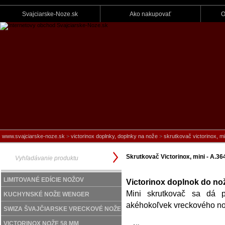
Svajciarske-Noze.sk
Ako nakupovať
O
www.svajciarske-noze.sk
>
victorinox doplnky, doplnky na nože
>
skrutkovač victorinox, mi
Skrutkovač Victorinox, mini - A.36
LIMITOVANÉ EDÍCIE NOŽOV
Victorinox doplnok do no
Mini skrutkovač sa dá p
KUCHYNSKÉ NOŽE WENGER
akéhokoľvek vreckového nož
SWIZA ŠVAJČIARSKE VRECKOVÉ NOŽE
VICTORINOX NOŽE 58 MM