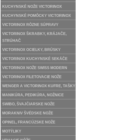
KUCHYNSKÉ NOŽE VICTORINOX
KUCHYNSKÉ POMÔCKY VICTORINOX
VICTORINOX RÔZNE SÚPRAVY
VICTORINOX ŠKRABKY, KRÁJAČE,
STRÚHAČ
VICTORINOX OCIELKY, BRÚSKY
VICTORINOX KUCHYNSKÉ SEKÁČE
VICTORINOX NOŽE SWISS MODERN
VICTORINOX FILETOVACIE NOŽE
WENGER A VICTORINOX KUFRE, TAŠKY
MANIKÚRA, PEDIKÚRA, NOŽNICE
SWIBO, ŠVAJČIARSKE NOŽE
MORAKNIV ŠVÉDSKE NOŽE
OPINEL, FRANCÚZSKE NOŽE
MOTÝLIKY