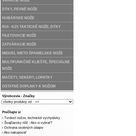
VRHACIE NÔŽE
DÝKY, PEVNÉ NOŽE
HUBÁRSKE NOŽE
RUI - K25 TAKTICKÉ NOŽE, DÝKY
FILETOVACIE NOŽE
ZATVÁRACIE NOŽE
MIGUEL NIETO ŠPANIELSKE NOŽE
MULTIFUNKČNÉ KLIEŠTE, ŠPECIÁLNE
NOŽE
MAČETY, SEKERY, LOPATKY
OSTATNÉ DOPLNKY K NOŽOM
Výrobcovia - Značky
Prečítajte si
»
Tvrdosť nožov, technické vychytávky
»
Švajčiarsky nôž - Ako si vybrať?
»
Ochrana osobných údajov
»
Ako nakupovať