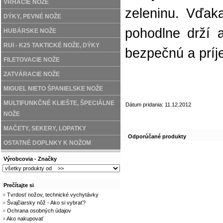
VRHACIE NÔŽE
zeleninu. Vďak
DÝKY, PEVNÉ NOŽE
pohodlne drží 
HUBÁRSKE NOŽE
RUI - K25 TAKTICKÉ NOŽE, DÝKY
bezpečnú a príj
FILETOVACIE NOŽE
ZATVÁRACIE NOŽE
MIGUEL NIETO ŠPANIELSKE NOŽE
MULTIFUNKČNÉ KLIEŠTE, ŠPECIÁLNE
Dátum pridania: 11.12.2012
NOŽE
MAČETY, SEKERY, LOPATKY
Odporúčané produkty
OSTATNÉ DOPLNKY K NOŽOM
Výrobcovia - Značky
Prečítajte si
»
Tvrdosť nožov, technické vychytávky
»
Švajčiarsky nôž - Ako si vybrať?
»
Ochrana osobných údajov
»
Ako nakupovať