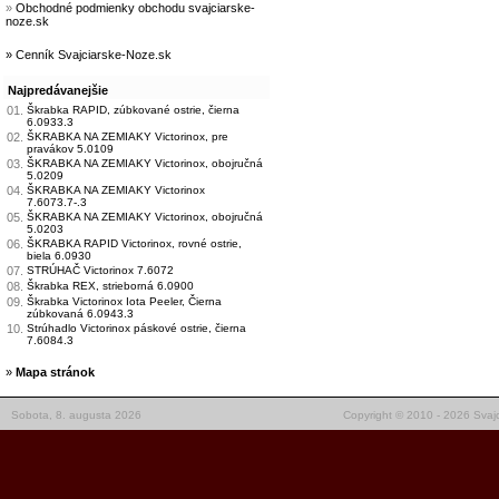
»
Obchodné podmienky obchodu svajciarske-
noze.sk
» Cenník Svajciarske-Noze.sk
Najpredávanejšie
01.
Škrabka RAPID, zúbkované ostrie, čierna
6.0933.3
02.
ŠKRABKA NA ZEMIAKY Victorinox, pre
pravákov 5.0109
03.
ŠKRABKA NA ZEMIAKY Victorinox, obojručná
5.0209
04.
ŠKRABKA NA ZEMIAKY Victorinox
7.6073.7-.3
05.
ŠKRABKA NA ZEMIAKY Victorinox, obojručná
5.0203
06.
ŠKRABKA RAPID Victorinox, rovné ostrie,
biela 6.0930
07.
STRÚHAČ Victorinox 7.6072
08.
Škrabka REX, strieborná 6.0900
09.
Škrabka Victorinox Iota Peeler, Čierna
zúbkovaná 6.0943.3
10.
Strúhadlo Victorinox páskové ostrie, čierna
7.6084.3
»
Mapa stránok
Sobota, 8. augusta 2026
Copyright © 2010 - 2026 Svajc