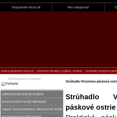
Svajciarske-Noze.sk
Ako nakupovať
O
www.svajciarske-noze.sk
>
victorinox škrabky, krájače, strúhač
>
strúhadlo victorinox pásk
Strúhadlo Victorinox páskové ostri
LIMITOVANÉ EDÍCIE NOŽOV
Strúhadlo Vi
KUCHYNSKÉ NOŽE WENGER
páskové ostrie
SWIZA ŠVAJČIARSKE VRECKOVÉ NOŽE