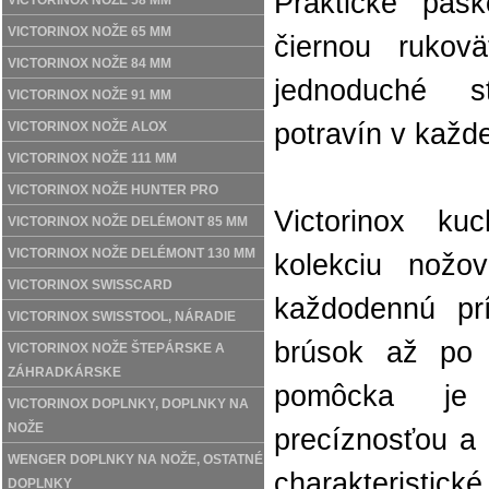
Praktické pásk
VICTORINOX NOŽE 58 MM
VICTORINOX NOŽE 65 MM
čiernou rukov
VICTORINOX NOŽE 84 MM
jednoduché s
VICTORINOX NOŽE 91 MM
potravín v každe
VICTORINOX NOŽE ALOX
VICTORINOX NOŽE 111 MM
VICTORINOX NOŽE HUNTER PRO
Victorinox ku
VICTORINOX NOŽE DELÉMONT 85 MM
VICTORINOX NOŽE DELÉMONT 130 MM
kolekciu nožo
VICTORINOX SWISSCARD
každodennú pr
VICTORINOX SWISSTOOL, NÁRADIE
brúsok až po 
VICTORINOX NOŽE ŠTEPÁRSKE A
ZÁHRADKÁRSKE
pomôcka je
VICTORINOX DOPLNKY, DOPLNKY NA
NOŽE
precíznosťou a 
WENGER DOPLNKY NA NOŽE, OSTATNÉ
charakteristické
DOPLNKY