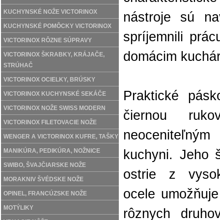
KUCHYNSKÉ NOŽE VICTORINOX
nástroje sú na
KUCHYNSKÉ POMÔCKY VICTORINOX
spríjemnili prá
VICTORINOX RÔZNE SÚPRAVY
domácim kuchá
VICTORINOX ŠKRABKY, KRÁJAČE,
STRÚHAČ
VICTORINOX OCIELKY, BRÚSKY
Praktické pásk
VICTORINOX KUCHYNSKÉ SEKÁČE
VICTORINOX NOŽE SWISS MODERN
čiernou ruk
VICTORINOX FILETOVACIE NOŽE
neoceniteľn
WENGER A VICTORINOX KUFRE, TAŠKY
MANIKÚRA, PEDIKÚRA, NOŽNICE
kuchyni. Jeho 
SWIBO, ŠVAJČIARSKE NOŽE
ostrie z vysok
MORAKNIV ŠVÉDSKE NOŽE
ocele umožňuje 
OPINEL, FRANCÚZSKE NOŽE
MOTÝLIKY
rôznych druho