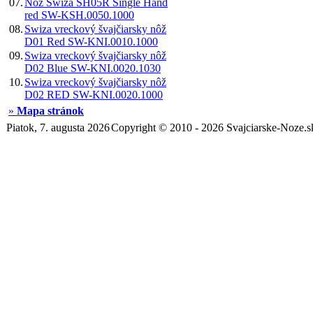
07.
Nôž Swiza SH05R Single Hand
red SW-KSH.0050.1000
08.
Swiza vreckový švajčiarsky nôž
D01 Red SW-KNI.0010.1000
09.
Swiza vreckový švajčiarsky nôž
D02 Blue SW-KNI.0020.1030
10.
Swiza vreckový švajčiarsky nôž
D02 RED SW-KNI.0020.1000
»
Mapa stránok
Piatok, 7. augusta 2026
Copyright © 2010 - 2026 Svajciarske-Noze.s