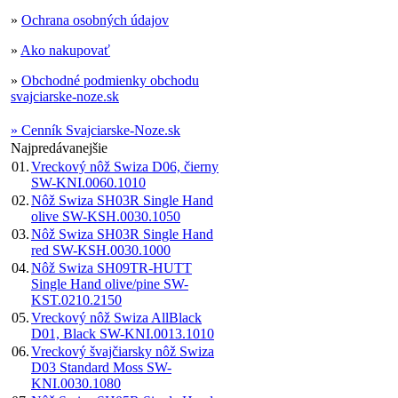
»
Ochrana osobných údajov
»
Ako nakupovať
»
Obchodné podmienky obchodu
svajciarske-noze.sk
» Cenník Svajciarske-Noze.sk
Najpredávanejšie
01.
Vreckový nôž Swiza D06, čierny
SW-KNI.0060.1010
02.
Nôž Swiza SH03R Single Hand
olive SW-KSH.0030.1050
03.
Nôž Swiza SH03R Single Hand
red SW-KSH.0030.1000
04.
Nôž Swiza SH09TR-HUTT
Single Hand olive/pine SW-
KST.0210.2150
05.
Vreckový nôž Swiza AllBlack
D01, Black SW-KNI.0013.1010
06.
Vreckový švajčiarsky nôž Swiza
D03 Standard Moss SW-
KNI.0030.1080