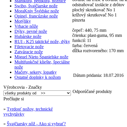
Manikúra, pedikúra, nožnice
odstraňovač izolácie z drôtov
Swibo, švajčiarske nože
plochý skrutkovač No 1
MoraKniv Švédske nože
krížový skrutkovač No 1
Opinel, francúzske nože
pinzeta
Motýliky
Vrhacie nôže
čepeľ: 440, 75 mm
Dýky, pevné nože
črienka: plast-guma, 95 mm
Hubárske nože
funkcií: 11
RUI - K25 taktické nože, dýky
farba: červená
Filetovacie nože
dĺžka roztvoreného: 170 mm
Zatváracie nože
Miguel Nieto Španielske nože
Multifunkčné kliešte, špeciálne
nože
Mačety, sekery, lopatky
Dátum pridania: 18.07.2016
Ostatné doplnky k nožom
Výrobcovia - Značky
Odporúčané produkty
Prečítajte si
»
Tvrdosť nožov, technické
vychytávky
»
Švajčiarsky nôž - Ako si vybrať?