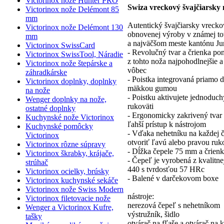
Victorinox nože Hunter PRO
Swiza vreckový švajčiarsky 
Victorinox nože Delémont 85
mm
Autentický švajčiarsky vreck
Victorinox nože Delémont 130
obnovenej výroby v známej to
mm
a najväčšom meste kantónu Ju
Victorinox SwissCard
- Revolučný tvar a črienka p
Victorinox SwissTool, Náradie
z tohto noža najpohodlnejšie a
Victorinox nože štepárske a
vôbec
záhradkárske
- Poistka integrovaná priamo 
Victorinox doplnky, doplnky
mäkkou gumou
na nože
- Poistku aktivujete jednoduc
Wenger doplnky na nože,
rukoväti
ostatné doplnky
- Ergonomicky zakrivený tvar
Kuchynské nože Victorinox
ľahší prístup k nástrojom
Kuchynské pomôcky
- Vďaka nehetníku na každej 
Victorinox
otvoriť ľavú alebo pravou ruk
Victorinox rôzne súpravy
- Dĺžka čepele 75 mm a črie
Victorinox škrabky, krájače,
- Čepeľ je vyrobená z kvalitnej
strúhač
440 s tvrdosťou 57 HRc
Victorinox ocielky, brúsky
- Balené v darčekovom boxe
Victorinox kuchynské sekáče
Victorinox nože Swiss Modern
nástroje:
Victorinox filetovacie nože
nerezová čepeľ s nehetníkom
Wenger a Victorinox Kufre,
výstružník, šidlo
tašky
otvárač na fľaše a otvárač na 