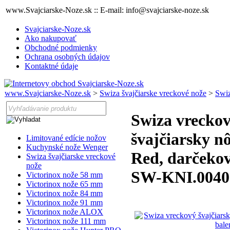
www.Svajciarske-Noze.sk :: E-mail: info@svajciarske-noze.sk
Svajciarske-Noze.sk
Ako nakupovať
Obchodné podmienky
Ochrana osobných údajov
Kontaktné údaje
www.Svajciarske-Noze.sk
>
Swiza švajčiarske vreckové nože
>
Swiz
Swiza vrecko
švajčiarsky n
Limitované edície nožov
Kuchynské nože Wenger
Red, darčekov
Swiza švajčiarske vreckové
nože
SW-KNI.0040
Victorinox nože 58 mm
Victorinox nože 65 mm
Victorinox nože 84 mm
Victorinox nože 91 mm
Victorinox nože ALOX
Victorinox nože 111 mm